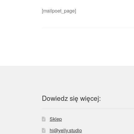
[mailpoet_page]
Dowiedz się więcej:
Sklep
hi@yelly.studio