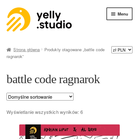
Menu
SKLEP
Strona główna
Produkty otagowane „battle code
ragnarok”
battle code ragnarok
Wyświetlanie wszystkich wyników: 6