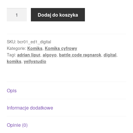
Dodaj do koszyka
SKU:
bcr01_ed1_digital
Kategorie:
Komiks
,
Komiks cyfrowy
Tagi:
adrian liput
,
algoyo
,
battle code ragnarok
,
digital
,
komiks
,
yellystudio
Opis
Informacje dodatkowe
Opinie (0)