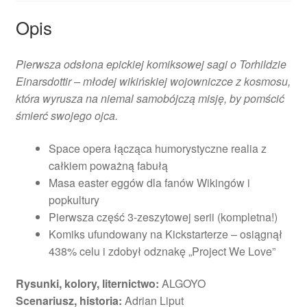
Opis
Pierwsza odsłona epickiej komiksowej sagi o Torhildzie
Einarsdottir – młodej wikińskiej wojowniczce z kosmosu,
która wyrusza na niemal samobójczą misję, by pomścić
śmierć swojego ojca.
Space opera łącząca humorystyczne realia z
całkiem poważną fabułą
Masa easter eggów dla fanów Wikingów i
popkultury
Pierwsza część 3-zeszytowej serii (kompletna!)
Komiks ufundowany na Kickstarterze – osiągnął
438% celu i zdobył odznakę „Project We Love”
Rysunki, kolory, liternictwo:
ALGOYO
Scenariusz, historia:
Adrian Liput