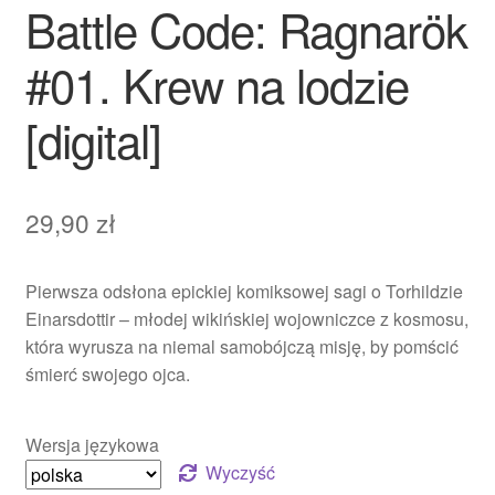
Battle Code: Ragnarök
#01. Krew na lodzie
[digital]
29,90
zł
Pierwsza odsłona epickiej komiksowej sagi o Torhildzie
Einarsdottir – młodej wikińskiej wojowniczce z kosmosu,
która wyrusza na niemal samobójczą misję, by pomścić
śmierć swojego ojca.
Wersja językowa
Wyczyść