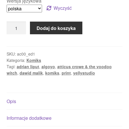
Wersja językowa
Wyczyść
Dodaj do koszyka
SKU:
ac00_ed1
Kategoria:
Komiks
Tagi:
adrian liput
,
algoyo
,
atticus crowe & the voodoo
witch
,
dawid malik
,
komiks
,
print
,
yellystudio
Opis
Informacje dodatkowe