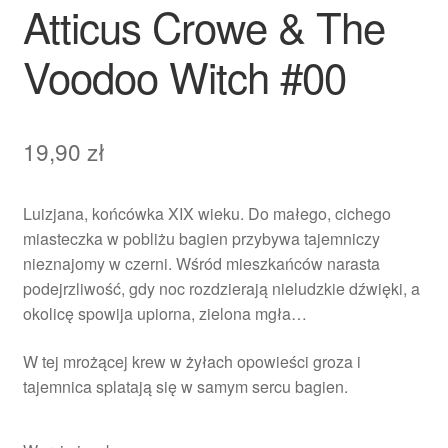
Atticus Crowe & The
Voodoo Witch #00
19,90
zł
Luizjana, końcówka XIX wieku. Do małego, cichego
miasteczka w pobliżu bagien przybywa tajemniczy
nieznajomy w czerni. Wśród mieszkańców narasta
podejrzliwość, gdy noc rozdzierają nieludzkie dźwięki, a
okolicę spowija upiorna, zielona mgła…
W tej mrożącej krew w żyłach opowieści groza i
tajemnica splatają się w samym sercu bagien.