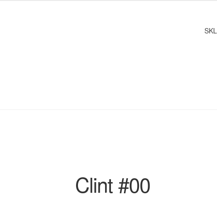
SK
Clint #00