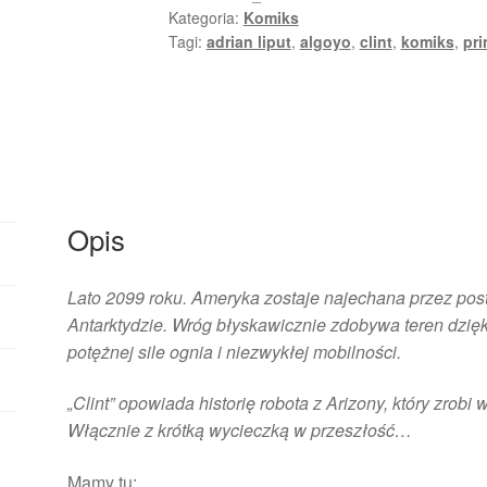
Kategoria:
Komiks
Tagi:
adrian liput
,
algoyo
,
clint
,
komiks
,
pri
Opis
Lato 2099 roku. Ameryka zostaje najechana przez pos
Antarktydzie. Wróg błyskawicznie zdobywa teren dzię
potężnej sile ognia i niezwykłej mobilności.
„Clint” opowiada historię robota z Arizony, który zrobi 
Włącznie z krótką wycieczką w przeszłość…
Mamy tu: