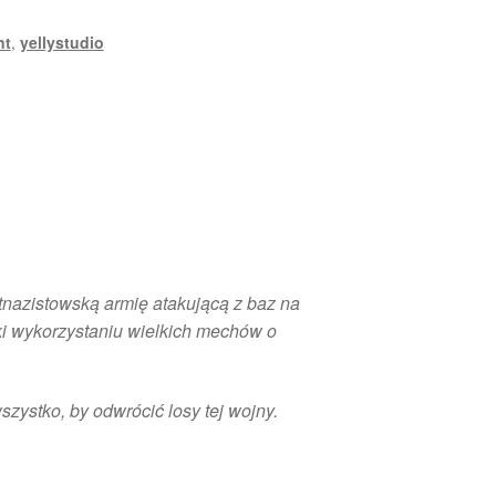
nt
,
yellystudio
tnazistowską armię atakującą z baz na
ki wykorzystaniu wielkich mechów o
wszystko, by odwrócić losy tej wojny.