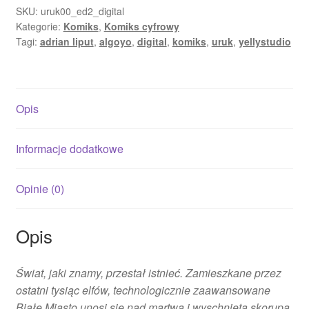
SKU:
uruk00_ed2_digital
Kategorie:
Komiks
,
Komiks cyfrowy
Tagi:
adrian liput
,
algoyo
,
digital
,
komiks
,
uruk
,
yellystudio
Opis
Informacje dodatkowe
Opinie (0)
Opis
Świat, jaki znamy, przestał istnieć. Zamieszkane przez
ostatni tysiąc elfów, technologicznie zaawansowane
Białe Miasto unosi się nad martwą i wyschniętą skorupą