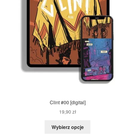
Clint #00 [digital]
19,90
zł
Wybierz opcje